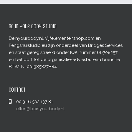
BE IN YOUR BODY STUDIO
Beinyourbody.nl, Vijfelementenshop.com en
Fengshuistudio.eu zijn onderdeel van Bridges Services
en staat geregistreerd onder KvK nummer 66708257
en behoort tot de organisatie-adviesbureau branche
BTW: NL001385827B84
CONTACT
00 31 6 502 137 81
ellen@beinyourbody.nl