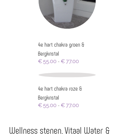
4e hart chakra groen &
Bergkristal
Prijsklasse:
€
55.00
€
77.00
-
€55.00
tot
€77.00
4e hart chakra roze &
Bergkristal
Prijsklasse:
€
55.00
€
77.00
-
€55.00
tot
€77.00
Wellness stenen, Vitaal Water &