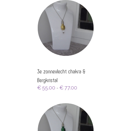
3e zonnevlecht chakra &
Bergkristal
Prijsklasse:
€
55.00
€
77.00
-
€55.00
tot
€77.00