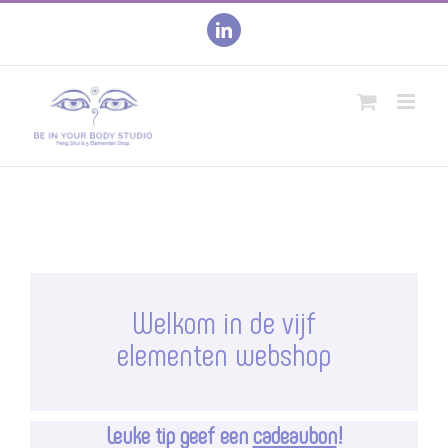
Skip
to
linkedin
content
Welkom in de vijf
elementen webshop
Leuke tip geef een
cadeaubon
!