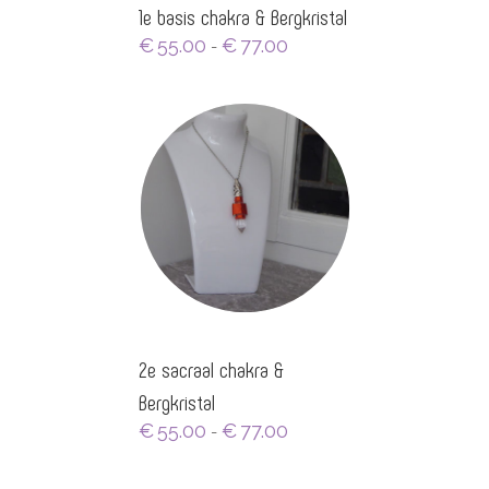
1e basis chakra & Bergkristal
Prijsklasse:
€
55.00
€
77.00
-
€55.00
tot
€77.00
2e sacraal chakra &
Bergkristal
Prijsklasse:
€
55.00
€
77.00
-
€55.00
tot
€77.00