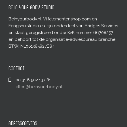
BE IN YOUR BODY STUDIO
Beinyourbody.nl, Vijfelementenshop.com en
Fengshuistudio.eu zijn onderdeel van Bridges Services
en staat geregistreerd onder KvK nummer 66708257
en behoort tot de organisatie-adviesbureau branche
BTW: NL001385827B84
CONTACT
00 31 6 502 137 81
ellen@beinyourbody.nl
ADRESGEGEVENS