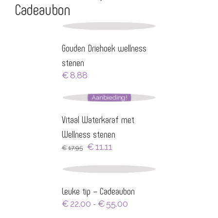
Cadeaubon
Gouden Driehoek wellness
stenen
€
8.88
Aanbieding!
Vitaal Waterkaraf met
Wellness stenen
Oorspronkelijke
Huidige
€
11.11
€
17.95
prijs
prijs
was:
is:
€17.95.
€11.11.
Leuke tip – Cadeaubon
Prijsklasse:
€
22.00
€
55.00
-
€22.00