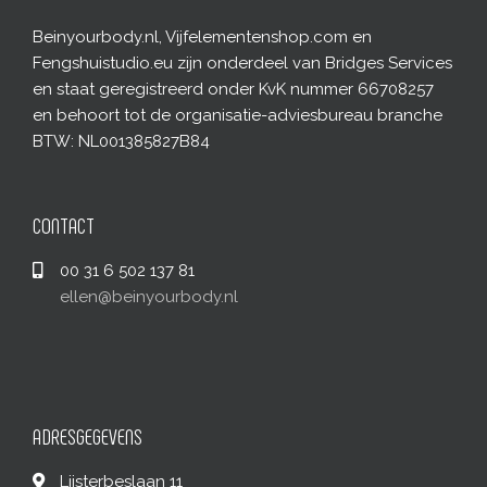
Beinyourbody.nl, Vijfelementenshop.com en
Fengshuistudio.eu zijn onderdeel van Bridges Services
en staat geregistreerd onder KvK nummer 66708257
en behoort tot de organisatie-adviesbureau branche
BTW: NL001385827B84
CONTACT
00 31 6 502 137 81
ellen@beinyourbody.nl
ADRESGEGEVENS
Lijsterbeslaan 11