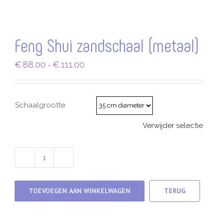
Feng Shui zandschaal (metaal)
Prijsklasse:
€
88.00
€
111.00
-
€88.00
tot
€111.00
Schaalgrootte
Verwijder selectie
Feng
Shui
zandschaal
(metaal)
TOEVOEGEN AAN WINKELWAGEN
TERUG
aantal