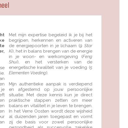
neel
ht
Met mijn expertise begeleid ik je bij het
ke
begrijpen, herkennen en activeren van
te
de energiepoorten in je lichaam (
9 Star
r,
Ki
), het in balans brengen van de energie
in je woon- en werkomgeving (
Feng
Shui
), en het versterken van de
energetische kwaliteit van je voeding (
5
se
Elementen Voeding
).
ie.
van
ten
Mijn authentieke aanpak is verdiepend
 je
en afgestemd op jouw persoonlijke
eft
situatie. Met deze kennis kun je direct
en
praktische stappen zetten om meer
en
balans en vitaliteit in je leven te brengen.
en
In het Verre Oosten wordt deze wijsheid
eur
al duizenden jaren toegepast en vormt
van
zij de basis voor zowel persoonlijke
gezondheid als succesvolle zakelijke