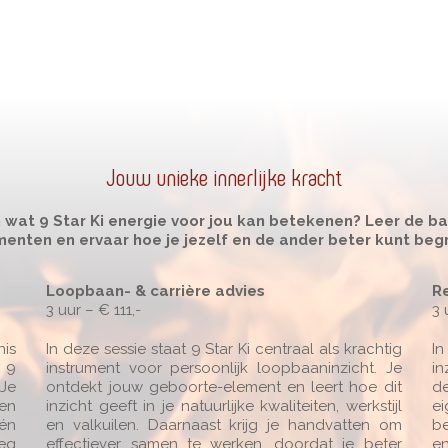
Jouw unieke innerlijke kracht
 wat 9 Star Ki energie voor jou kan betekenen? Leer de ba
menten en ervaar hoe je jezelf en de ander beter kunt begr
Loopbaan- & carrière advies
Re
3 uur – € 111,-
3 
nis
In deze sessie staat 9 Star Ki centraal als krachtig
In
: 9
instrument voor persoonlijk loopbaaninzicht. Je
in
 Je
ontdekt jouw geboorte-element en leert hoe dit
de
 en
inzicht geeft in je natuurlijke kwaliteiten, werkstijl
ei
 én
en valkuilen. Daarnaast krijg je handvatten om
be
leg
effectiever samen te werken, doordat je beter
en