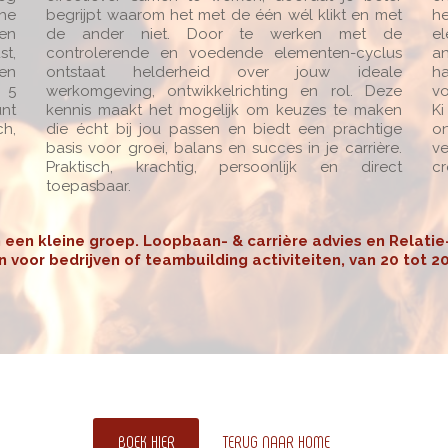
che
begrijpt waarom het met de één wél klikt en met
h
 en
de ander niet. Door te werken met de
e
st,
controlerende en voedende elementen-cyclus
an
 en
ontstaat helderheid over jouw ideale
h
e 5
werkomgeving, ontwikkelrichting en rol. Deze
vo
nt
kennis maakt het mogelijk om keuzes te maken
Ki
ch,
die écht bij jou passen en biedt een prachtige
on
basis voor groei, balans en succes in je carrière.
ve
Praktisch, krachtig, persoonlijk en direct
cr
toepasbaar.
 een kleine groep. Loopbaan- & carrière advies en Relatie- 
n voor bedrijven of teambuilding activiteiten, van 20 tot 
BOEK HIER
TERUG NAAR HOME