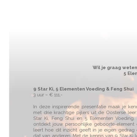
Wil je graag weten
5 Ele
9 Star Ki, 5 Elementen Voeding & Feng Shui
3 uur – € 111,-
In deze inspirerende presentatie maak je ken
met drie krachtige pijlers uit de Oosterse leer
Star Ki, Feng Shui en 5 Elementen Voeding.
ontdekt jouw persoonlijke geboorte-element
leert hoe dit inzicht geeft in je eigen gedrag
dat van anderen. Met de kennis van 9 Star Ki 