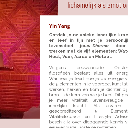
lichamelijk als emotio
Yin Yang
Ontdek jouw unieke innerlijke krac
en leef in lijn met je persoonlij
levensdoel – jouw
Dharma
– door 
werken met de vijf elementen: Wate
Hout, Vuur, Aarde en Metaal.
Volgens eeuwenoude Ooster
filosofieën bestaat alles uit energ
Wanneer je leert hoe je de energie 
de 5 elementen in je voordeel kunt la
werken, herken en kom je dichter bij
bron – de kern van wie je bent. Dit ge
je meer vitaliteit, levensvreugde 
innerlijke kracht. Als ervaren 
geaccrediteerd 5 Element
Vitaliteitscoach en Lifestyle Advis
beschik ik over diepgaande kennis 
eeuwenoude Oosterse systemen.