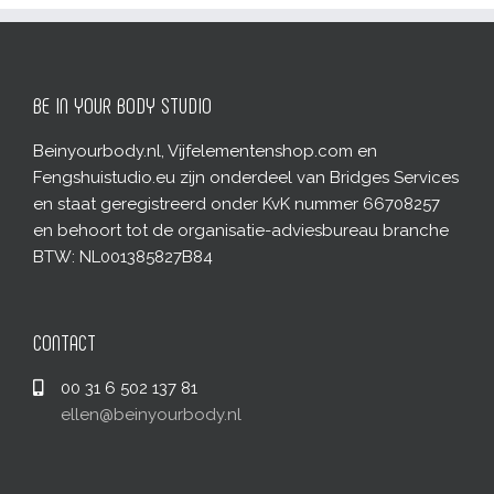
BE IN YOUR BODY STUDIO
Beinyourbody.nl, Vijfelementenshop.com en
Fengshuistudio.eu zijn onderdeel van Bridges Services
en staat geregistreerd onder KvK nummer 66708257
en behoort tot de organisatie-adviesbureau branche
BTW: NL001385827B84
CONTACT
00 31 6 502 137 81
ellen@beinyourbody.nl