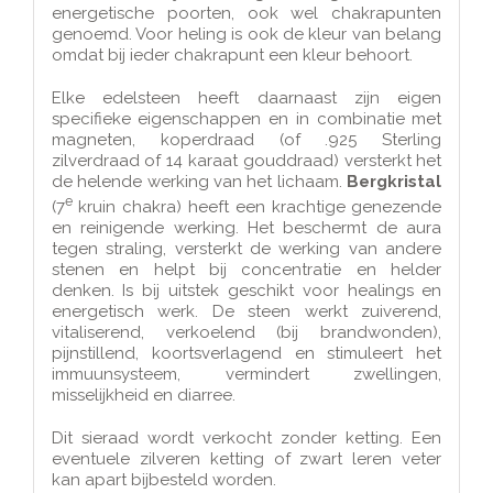
energetische poorten, ook wel chakrapunten
genoemd. Voor heling is ook de kleur van belang
omdat bij ieder chakrapunt een kleur behoort.
Elke edelsteen heeft daarnaast zijn eigen
specifieke eigenschappen en in combinatie met
magneten, koperdraad (of .925 Sterling
zilverdraad of 14 karaat gouddraad) versterkt het
de helende werking van het lichaam.
Bergkristal
e
(7
kruin chakra) heeft een krachtige genezende
en reinigende werking. Het beschermt de aura
tegen straling, versterkt de werking van andere
stenen en helpt bij concentratie en helder
denken. Is bij uitstek geschikt voor healings en
energetisch werk. De steen werkt zuiverend,
vitaliserend, verkoelend (bij brandwonden),
pijnstillend, koortsverlagend en stimuleert het
immuunsysteem, vermindert zwellingen,
misselijkheid en diarree.
Dit sieraad wordt verkocht zonder ketting. Een
eventuele zilveren ketting of zwart leren veter
kan apart bijbesteld worden.