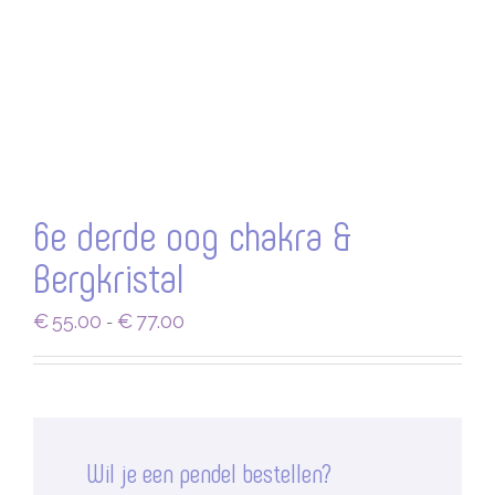
6e derde oog chakra &
Bergkristal
Prijsklasse:
€
55.00
€
77.00
-
€55.00
tot
€77.00
Wil je een pendel bestellen?