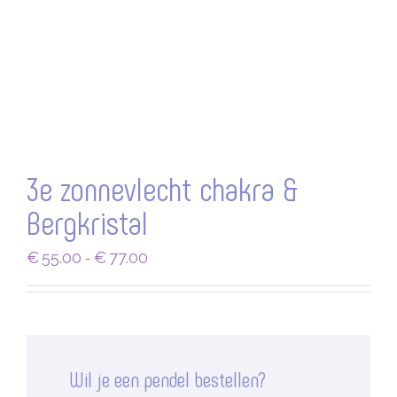
3e zonnevlecht chakra &
Bergkristal
Prijsklasse:
€
55.00
€
77.00
-
€55.00
tot
€77.00
Wil je een pendel bestellen?