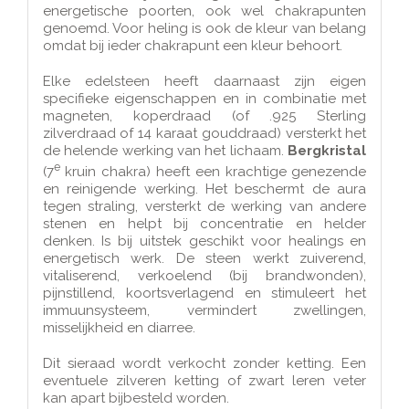
energetische poorten, ook wel chakrapunten
genoemd. Voor heling is ook de kleur van belang
omdat bij ieder chakrapunt een kleur behoort.
Elke edelsteen heeft daarnaast zijn eigen
specifieke eigenschappen en in combinatie met
magneten, koperdraad (of .925 Sterling
zilverdraad of 14 karaat gouddraad) versterkt het
de helende werking van het lichaam.
Bergkristal
e
(7
kruin chakra) heeft een krachtige genezende
en reinigende werking. Het beschermt de aura
tegen straling, versterkt de werking van andere
stenen en helpt bij concentratie en helder
denken. Is bij uitstek geschikt voor healings en
energetisch werk. De steen werkt zuiverend,
vitaliserend, verkoelend (bij brandwonden),
pijnstillend, koortsverlagend en stimuleert het
immuunsysteem, vermindert zwellingen,
misselijkheid en diarree.
Dit sieraad wordt verkocht zonder ketting. Een
eventuele zilveren ketting of zwart leren veter
kan apart bijbesteld worden.