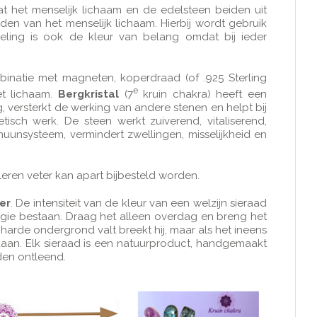
 het menselijk lichaam en de edelsteen beiden uit
den van het menselijk lichaam. Hierbij wordt gebruik
ling is ook de kleur van belang omdat bij ieder
binatie met magneten, koperdraad (of .925 Sterling
e
et lichaam.
Bergkristal
(7
kruin chakra) heeft een
 versterkt de werking van andere stenen en helpt bij
tisch werk. De steen werkt zuiverend, vitaliserend,
muunsysteem, vermindert zwellingen, misselijkheid en
 leren veter kan apart bijbesteld worden.
er
. De intensiteit van de kleur van een welzijn sieraad
rgie bestaan. Draag het alleen overdag en breng het
 harde ondergrond valt breekt hij, maar als het ineens
edaan. Elk sieraad is een natuurproduct, handgemaakt
den ontleend.