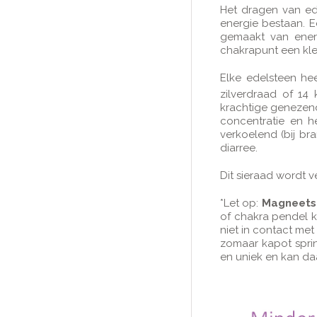
Het dragen van ed
energie bestaan. E
gemaakt van ener
chakrapunt een kle
Elke edelsteen he
zilverdraad of 14
krachtige genezend
concentratie en he
verkoelend (bij br
diarree.
Dit sieraad wordt v
*Let op:
Magneetsi
of chakra pendel k
niet in contact met
zomaar kapot sprin
en uniek en kan d