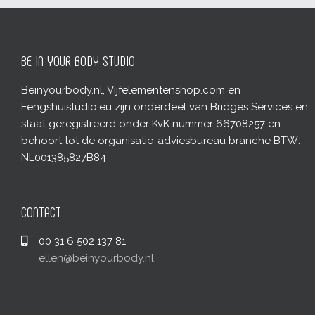
BE IN YOUR BODY STUDIO
Beinyourbody.nl, Vijfelementenshop.com en
Fengshuistudio.eu zijn onderdeel van Bridges Services en
staat geregistreerd onder KvK nummer 66708257 en
behoort tot de organisatie-adviesbureau branche BTW:
NL001385827B84
CONTACT
00 31 6 502 137 81
ellen@beinyourbody.nl