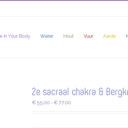
e In Your Body
Water
Hout
Vuur
Aarde
2e sacraal chakra & Bergkr
Prijsklasse:
€
55.00
€
77.00
-
€55.00
tot
€77.00