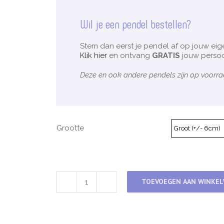
Wil je een pendel bestellen?
Stem dan eerst je pendel af op jouw eig
Klik hier
en ontvang
GRATIS
jouw persoo
Deze en ook andere pendels zijn op voorra
Grootte
TOEVOEGEN AAN WINKE
2e
sacraal
chakra
&
Bergkristal