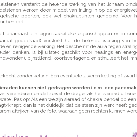
elstenen versterkt de helende werking van het lichaam omdat
delstenen werken door middel van trilling in op de energievel
getische poorten, ook wel chakrapunten genoemd. Voor he
ur behoort.
eft daarnaast zijn eigen specifieke eigenschappen en in com
 karaat gouddraad) versterkt het de helende werking van h
e en reinigende werking. Het beschermt de aura tegen straling,
lder denken. Is bij uitstek geschikt voor healings en energe
andwonden), pijnstillend, koortsverlagend en stimuleert het im
erkocht zonder ketting. Een eventuele zilveren ketting of zwart
eraden kunnen niet gedragen worden i.c.m. een pacemak
an veranderen omdat zowel de drager als het sieraad uit ene
 water. Pas op: Als een welzijn sieraad of chakra pendel op een
gt/knapt, dan is het duidelijk dat de steen zijn werk heeft g
aarom afwijken van de foto, waaraan geen rechten kunnen wor