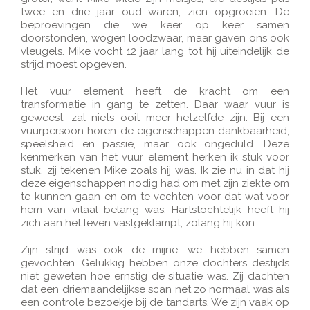
twee en drie jaar oud waren, zien opgroeien. De
beproevingen die we keer op keer samen
doorstonden, wogen loodzwaar, maar gaven ons ook
vleugels. Mike vocht 12 jaar lang tot hij uiteindelijk de
strijd moest opgeven.
Het vuur element heeft de kracht om een
transformatie in gang te zetten. Daar waar vuur is
geweest, zal niets ooit meer hetzelfde zijn. Bij een
vuurpersoon horen de eigenschappen dankbaarheid,
speelsheid en passie, maar ook ongeduld. Deze
kenmerken van het vuur element herken ik stuk voor
stuk, zij tekenen Mike zoals hij was. Ik zie nu in dat hij
deze eigenschappen nodig had om met zijn ziekte om
te kunnen gaan en om te vechten voor dat wat voor
hem van vitaal belang was. Hartstochtelijk heeft hij
zich aan het leven vastgeklampt, zolang hij kon.
Zijn strijd was ook de mijne, we hebben samen
gevochten. Gelukkig hebben onze dochters destijds
niet geweten hoe ernstig de situatie was. Zij dachten
dat een driemaandelijkse scan net zo normaal was als
een controle bezoekje bij de tandarts. We zijn vaak op