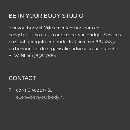
BE IN YOUR BODY STUDIO
Beinyourbody.nl, Vijfelementenshop.com en
Fengshuistudio.eu zijn onderdeel van Bridges Services
en staat geregistreerd onder KvK nummer 66708257
en behoort tot de organisatie-adviesbureau branche
BTW: NL001385827B84
CONTACT
00 31 6 502 137 81
ellen@beinyourbody.nl