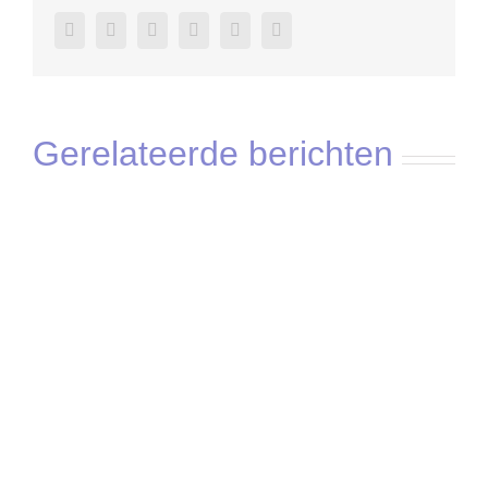
facebook
twitter
linkedin
reddit
pinterest
vk
Gerelateerde berichten