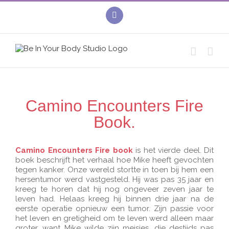
Skip
to
linkedin
content
Camino Encounters Fire
Book.
Camino Encounters Fire book
is het vierde deel. Dit
boek beschrijft het verhaal hoe Mike heeft gevochten
tegen kanker. Onze wereld stortte in toen bij hem een
hersentumor werd vastgesteld. Hij was pas 35 jaar en
kreeg te horen dat hij nog ongeveer zeven jaar te
leven had. Helaas kreeg hij binnen drie jaar na de
eerste operatie opnieuw een tumor. Zijn passie voor
het leven en gretigheid om te leven werd alleen maar
groter, want Mike wilde zijn meisjes, die destijds pas