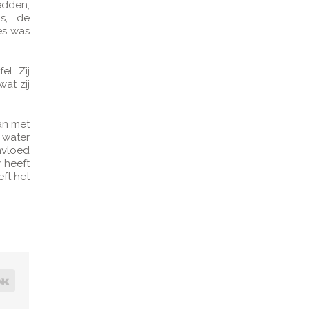
edden,
s, de
es was
l. Zij
at zij
an met
 water
nvloed
 heeft
eft het
rest
vk