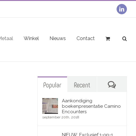
linked
Metaal
Winkel
Nieuws
Contact
Reacties
Popular
Recent
Aankondiging
boekenpresentatie Camino
Encounters
september 20th, 2018
NIEUW: Exclusief 1-op-1