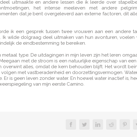
deel uitmaakte en andere lessen die ik leerde over stapelb
ntmoetingen, het intense meeleven met andere pelgrim
enten dat je bent overgeleverd aan externe factoren, dit all
oorde ik een gesprek tussen twee vrouwen aan een andere tafe
. Ik wilde dolgraag deel uitmaken van hun avonturen, voelen w
indelijk de eindbestemming te bereiken.
n metaal type. De uitdagingen in mijn leven zijn het leren omga
n. Meegaan met de stroom is een natuurlijke eigenschap van een
en overwint alles, omdat de kern behouden blijft. Het wordt beï
ijven volgen met vastberadenheid en doorzettingsvermogen. Water
. Er is geen leven zonder water. En hoewel water inactief is, he
 weerspiegeling van mijn eerste Camino.
facebook
twitter
linkedin
reddit
pinte