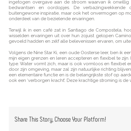
ingetogen overgave aan de stroom waarvan ik onwillig 
bedwantsen en oordopjes. De verbazingwekkende o
buitengewone inspiratie, maar ook het onvermogen op mom
onderdeel van de bezielende ervaringen.
Terwijl ik in een café zat in Santiago de Compostela, h
wisselden ervaringen uit over hun zojuist gelopen Camino
gevoeld hadden en zélf alle belevenissen ervaren, om uite
Volgens de Nine Star Ki, een oude Oosterse leer, ben ik ee
mijn eigen grenzen en leren accepteren en flexibel te zij
type. Water vormt zich, maar is ook vormloos en flexibel 
door zijn omgeving, maar zal zijn natuurlijke richting bl
een elementaire functie en is de belangrijkste stof op aarde
ook een ‘verborgen kracht’. Deze krachtige stroming is de
Share This Story, Choose Your Platform!