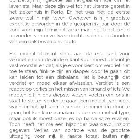
op! Dat zijn mijn geloften als het gaat om hoe ik in het
leven sta. Maar deze zijn wel tot het uiterste getest in
het ziekenhuis in Porto. En het was niet de eerste
zware test in mijn leven. Overleven is mijn grootste
expertise geworden in de afgelopen 17 jaar, door de
zorg voor mijn terminaal zieke man, het tegelijkertijd
opvoeden van onze twee dochters én het behouden
van een dak boven ons hoofd.
Het metaal element staat aan de ene kant voor
verdriet en aan de andere kant voor moed. Je kunt je
vast voorstellen dat, als je ervoor kiest om verdriet niet
toe te staan, flink te zijn en dapper door te gaan, dit
kan leiden tot een disbalans. Het is belangrijk dat
verdriet en moed elkaar afwisselen. Verdriet is een
reactie op verlies en het missen van iemand of iets. We
moeten dit in ons diepste wezen voelen om ons in
staat te stellen verder te gaan. Een metaal type weet
wanneer het tijd is om afscheid te nemen en door te
gaan, het kan keuzes maken. Ik ben een metaal type,
maar ook ik moest deze les op harde wijze ervaren.
Toch heeft het me een bijzonder waardevol inzicht
gegeven. Verlies van controle was de grootste
uitdaging voor mij, ik raakte totaal buiten mijn