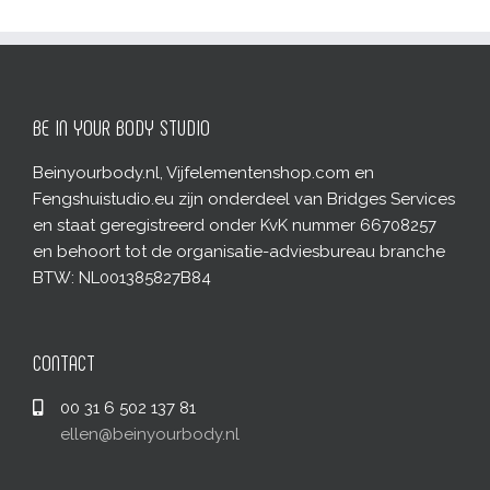
BE IN YOUR BODY STUDIO
Beinyourbody.nl, Vijfelementenshop.com en
Fengshuistudio.eu zijn onderdeel van Bridges Services
en staat geregistreerd onder KvK nummer 66708257
en behoort tot de organisatie-adviesbureau branche
BTW: NL001385827B84
CONTACT
00 31 6 502 137 81
ellen@beinyourbody.nl