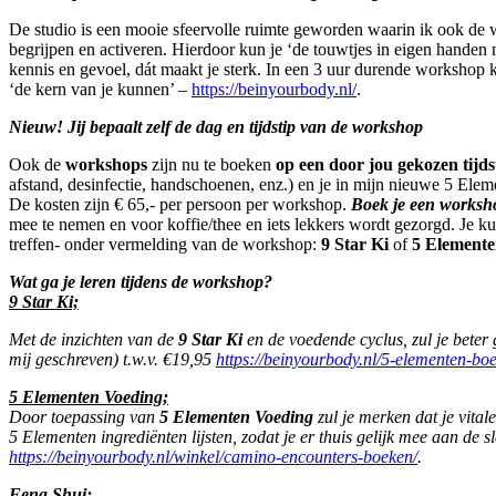
De studio is een mooie sfeervolle ruimte geworden waarin ik ook de 
begrijpen en activeren. Hierdoor kun je ‘de touwtjes in eigen handen n
kennis en gevoel, dát maakt je sterk. In een 3 uur durende workshop kr
‘de kern van je kunnen’ –
https://beinyourbody.nl/
.
Nieuw! Jij bepaalt zelf de dag en tijdstip van de workshop
Ook de
workshops
zijn nu te boeken
op een door jou gekozen tijds
afstand, desinfectie, handschoenen, enz.) en je in mijn nieuwe 5 Ele
De kosten zijn € 65,- per persoon per workshop.
Boek je een worksho
mee te nemen en voor koffie/thee en iets lekkers wordt gezorgd. Je k
treffen- onder vermelding van de workshop:
9 Star Ki
of
5 Elemente
Wat ga je leren tijdens de workshop?
9 Star Ki;
Met de inzichten van de
9 Star Ki
en de voedende cyclus, zul je beter
mij geschreven) t.w.v. €19,95
https://beinyourbody.nl/5-elementen-bo
5 Elementen Voeding;
Door toepassing van
5 Elementen Voeding
zul je merken dat je vital
5 Elementen ingrediënten lijsten, zodat je er thuis gelijk mee aan de
https://beinyourbody.nl/winkel/camino-encounters-boeken/
.
Feng Shui;