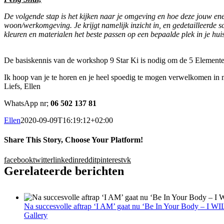
De volgende stap is het kijken naar je omgeving en hoe deze jouw en
woon/werkomgeving. Je krijgt namelijk inzicht in, en gedetailleerde sc
kleuren en materialen het beste passen op een bepaalde plek in je huis e
De basiskennis van de workshop 9 Star Ki is nodig om de 5 Element
Ik hoop van je te horen en je heel spoedig te mogen verwelkomen in m
Liefs, Ellen
WhatsApp nr;
06 502 137 81
Ellen
2020-09-09T16:19:12+02:00
Share This Story, Choose Your Platform!
facebook
twitter
linkedin
reddit
pinterest
vk
Gerelateerde berichten
Na succesvolle aftrap ‘I AM’ gaat nu ‘Be In Your Body – I WI
Gallery