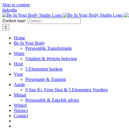
Skip to content
linkedin
Zoeken naar:
Home
Be In Your Body
Persoonlijk Transformatie
Water
Vitaliteit & Welzijn beleving
Hout
5 Elementen boeken
Vuur
Presentatie & Training
Aarde
9 Star Ki, Feng Shui & 5 Elementen Voeding
Metaal
Persoonlijk & Zakelijk advies
Winkel
Nieuws
Contact