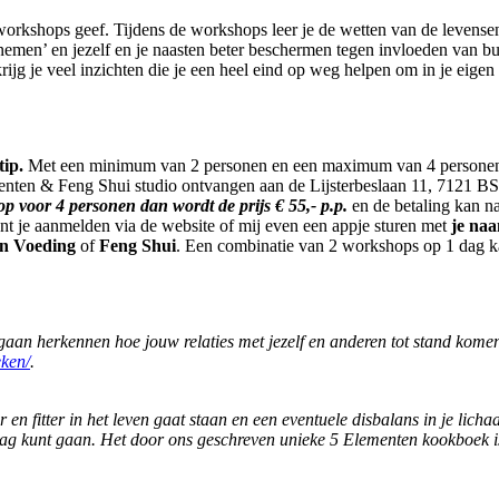
workshops geef. Tijdens de workshops leer je de wetten van de levense
emen’ en jezelf en je naasten beter beschermen tegen invloeden van buite
ijg je veel inzichten die je een heel eind op weg helpen om in je eigen 
tip.
Met een minimum van 2 personen en een maximum van 4 personen ka
menten & Feng Shui studio ontvangen aan de Lijsterbeslaan 11, 7121 BS 
p voor 4 personen dan wordt de prijs € 55,- p.p.
en de betaling kan na
unt je aanmelden via de website of mij even een appje sturen met
je naa
n Voeding
of
Feng Shui
. Een combinatie van 2 workshops op 1 dag ka
 gaan herkennen hoe jouw relaties met jezelf en anderen tot stand kome
eken/
.
er en fitter in het leven gaat staan en een eventuele disbalans in je li
 slag kunt gaan. Het door ons geschreven unieke 5 Elementen kookboek is