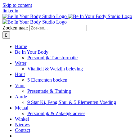
Skip to content
linkedin
Zoeken naar:
Home
Be In Your Body
Persoonlijk Transformatie
Water
Vitaliteit & Welzijn beleving
Hout
5 Elementen boeken
Vuur
Presentatie & Training
Aarde
9 Star Ki, Feng Shui & 5 Elementen Voeding
Metaal
Persoonlijk & Zakelijk advies
Winkel
Nieuws
Contact