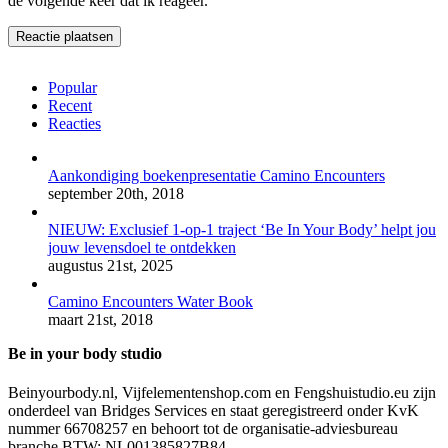
de volgende keer dat ik reageer.
Popular
Recent
Reacties
Aankondiging boekenpresentatie Camino Encounters
september 20th, 2018
NIEUW: Exclusief 1-op-1 traject ‘Be In Your Body’ helpt jou
jouw levensdoel te ontdekken
augustus 21st, 2025
Camino Encounters Water Book
maart 21st, 2018
Be in your body studio
Beinyourbody.nl, Vijfelementenshop.com en Fengshuistudio.eu zijn
onderdeel van Bridges Services en staat geregistreerd onder KvK
nummer 66708257 en behoort tot de organisatie-adviesbureau
branche BTW: NL001385827B84