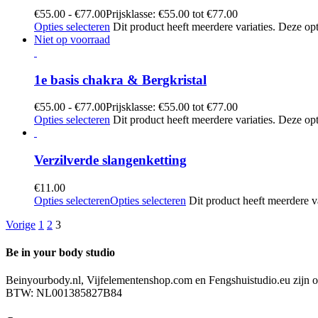
€
55.00
-
€
77.00
Prijsklasse: €55.00 tot €77.00
Opties selecteren
Dit product heeft meerdere variaties. Deze 
Niet op voorraad
1e basis chakra & Bergkristal
€
55.00
-
€
77.00
Prijsklasse: €55.00 tot €77.00
Opties selecteren
Dit product heeft meerdere variaties. Deze 
Verzilverde slangenketting
€
11.00
Opties selecteren
Opties selecteren
Dit product heeft meerdere 
Vorige
1
2
3
Be in your body studio
Beinyourbody.nl, Vijfelementenshop.com en Fengshuistudio.eu zijn o
BTW: NL001385827B84