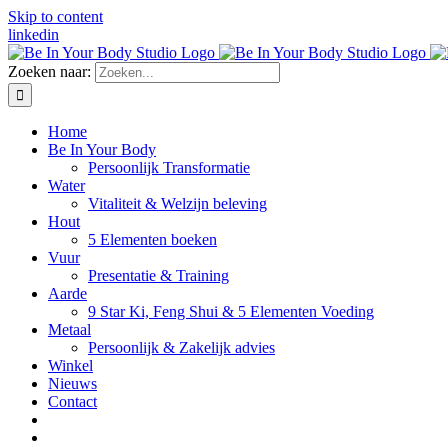
Skip to content
linkedin
Zoeken naar:
Home
Be In Your Body
Persoonlijk Transformatie
Water
Vitaliteit & Welzijn beleving
Hout
5 Elementen boeken
Vuur
Presentatie & Training
Aarde
9 Star Ki, Feng Shui & 5 Elementen Voeding
Metaal
Persoonlijk & Zakelijk advies
Winkel
Nieuws
Contact